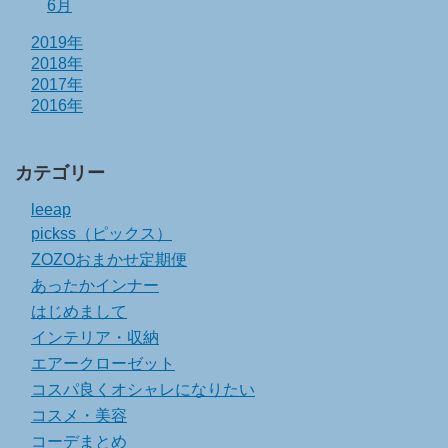
6月
2019年
2018年
2017年
2016年
カテゴリー
leeap
pickss（ピックス）
ZOZOおまかせ定期便
あったかインナー
はじめまして
インテリア・収納
エアークローゼット
コスパ良くオシャレになりたい
コスメ・美容
コーデまとめ