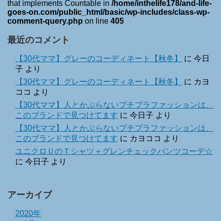
that implements Countable in
/home/inthelife178/and-life-
goes-on.com/public_html/basic/wp-includes/class-wp-
comment-query.php
on line
405
最近のコメント
【30代ママ】グレーのコーディネート【秋冬】
に
今日
子
より
【30代ママ】グレーのコーディネート【秋冬】
に
カヨ
ココ
より
【30代ママ】人とかぶらないプチプラファッションは、
このブランドで見つけてます
に
今日子
より
【30代ママ】人とかぶらないプチプラファッションは、
このブランドで見つけてます
に
カヨココ
より
ユニクロＵのＴシャツ＋グレンチェックパンツコーデ☆
に
今日子
より
アーカイブ
2020年