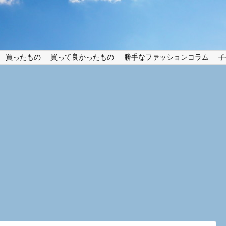
買ったもの
買って良かったもの
勝手なファッションコラム
子