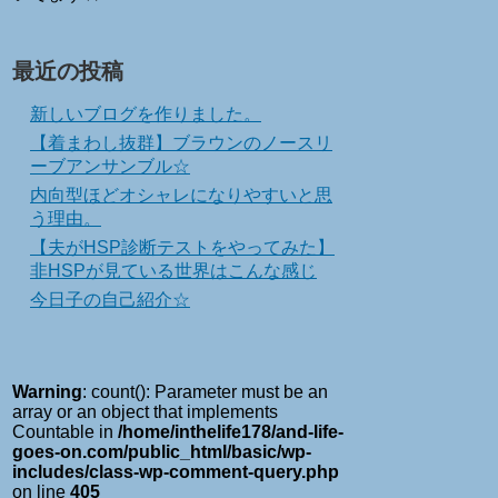
最近の投稿
新しいブログを作りました。
【着まわし抜群】ブラウンのノースリ
ーブアンサンブル☆
内向型ほどオシャレになりやすいと思
う理由。
【夫がHSP診断テストをやってみた】
非HSPが見ている世界はこんな感じ
今日子の自己紹介☆
Warning
: count(): Parameter must be an
array or an object that implements
Countable in
/home/inthelife178/and-life-
goes-on.com/public_html/basic/wp-
includes/class-wp-comment-query.php
on line
405