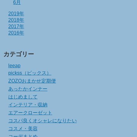
6月
2019年
2018年
2017年
2016年
カテゴリー
leeap
pickss（ピックス）
ZOZOおまかせ定期便
あったかインナー
はじめまして
インテリア・収納
エアークローゼット
コスパ良くオシャレになりたい
コスメ・美容
コーデまとめ