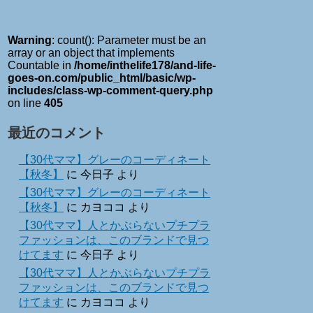
Warning
: count(): Parameter must be an
array or an object that implements
Countable in
/home/inthelife178/and-life-
goes-on.com/public_html/basic/wp-
includes/class-wp-comment-query.php
on line
405
最近のコメント
【30代ママ】グレーのコーディネート
【秋冬】
に
今日子
より
【30代ママ】グレーのコーディネート
【秋冬】
に
カヨココ
より
【30代ママ】人とかぶらないプチプラ
ファッションは、このブランドで見つ
けてます
に
今日子
より
【30代ママ】人とかぶらないプチプラ
ファッションは、このブランドで見つ
けてます
に
カヨココ
より