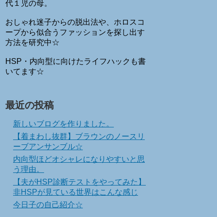
代１児の母。
おしゃれ迷子からの脱出法や、ホロスコ
ープから似合うファッションを探し出す
方法を研究中☆
HSP・内向型に向けたライフハックも書
いてます☆
最近の投稿
新しいブログを作りました。
【着まわし抜群】ブラウンのノースリ
ーブアンサンブル☆
内向型ほどオシャレになりやすいと思
う理由。
【夫がHSP診断テストをやってみた】
非HSPが見ている世界はこんな感じ
今日子の自己紹介☆