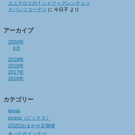
ユニクロＵのＴシャツ＋グレンチェッ
クパンツコーデ☆
に
今日子
より
アーカイブ
2020年
6月
2019年
2018年
2017年
2016年
カテゴリー
leeap
pickss（ピックス）
ZOZOおまかせ定期便
あったかインナー