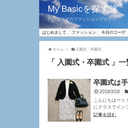
My Basicを探す旅
内向型ママのファッションブログ☆
はじめまして
ファッション
今日のコーデ
ホーム
入園式・卒園式
「 入園式・卒園式 」一
卒園式は
2018/3/18
こんにちはー☆ 
にクラスでインフ
記事を読む