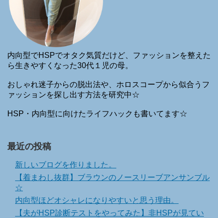
内向型でHSPでオタク気質だけど、ファッションを整えた
ら生きやすくなった30代１児の母。
おしゃれ迷子からの脱出法や、ホロスコープから似合うフ
ァッションを探し出す方法を研究中☆
HSP・内向型に向けたライフハックも書いてます☆
最近の投稿
新しいブログを作りました。
【着まわし抜群】ブラウンのノースリーブアンサンブル
☆
内向型ほどオシャレになりやすいと思う理由。
【夫がHSP診断テストをやってみた】非HSPが見てい