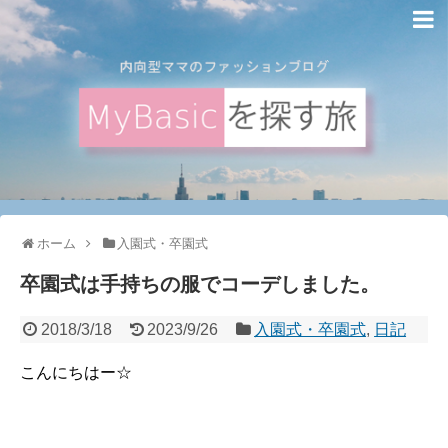
ホーム
入園式・卒園式
卒園式は手持ちの服でコーデしました。
2018/3/18
2023/9/26
入園式・卒園式
,
日記
こんにちはー☆