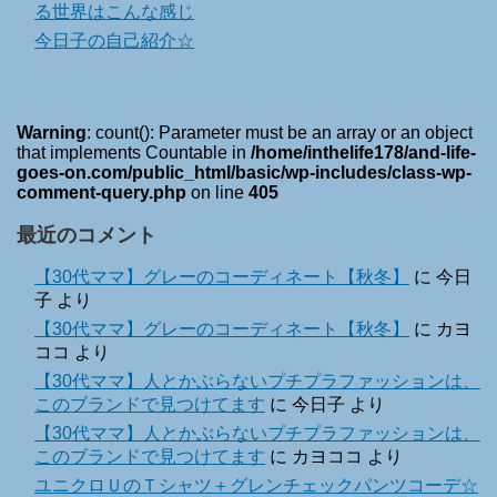
る世界はこんな感じ
今日子の自己紹介☆
Warning
: count(): Parameter must be an array or an object
that implements Countable in
/home/inthelife178/and-life-
goes-on.com/public_html/basic/wp-includes/class-wp-
comment-query.php
on line
405
最近のコメント
【30代ママ】グレーのコーディネート【秋冬】
に
今日
子
より
【30代ママ】グレーのコーディネート【秋冬】
に
カヨ
ココ
より
【30代ママ】人とかぶらないプチプラファッションは、
このブランドで見つけてます
に
今日子
より
【30代ママ】人とかぶらないプチプラファッションは、
このブランドで見つけてます
に
カヨココ
より
ユニクロＵのＴシャツ＋グレンチェックパンツコーデ☆