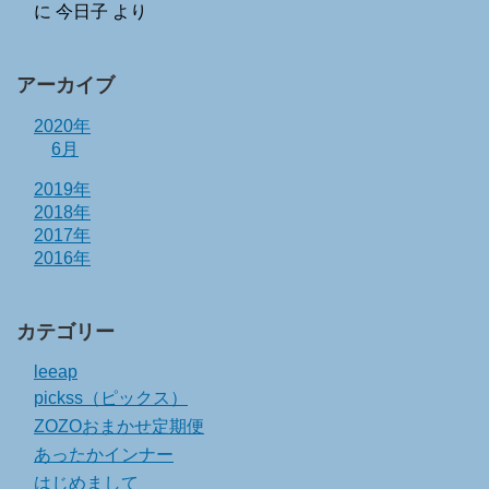
に
今日子
より
アーカイブ
2020年
6月
2019年
2018年
2017年
2016年
カテゴリー
leeap
pickss（ピックス）
ZOZOおまかせ定期便
あったかインナー
はじめまして