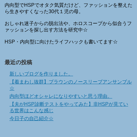
内向型でHSPでオタク気質だけど、ファッションを整えた
ら生きやすくなった30代１児の母。
おしゃれ迷子からの脱出法や、ホロスコープから似合うフ
ァッションを探し出す方法を研究中☆
HSP・内向型に向けたライフハックも書いてます☆
最近の投稿
新しいブログを作りました。
【着まわし抜群】ブラウンのノースリーブアンサンブル
☆
内向型ほどオシャレになりやすいと思う理由。
【夫がHSP診断テストをやってみた】非HSPが見てい
る世界はこんな感じ
今日子の自己紹介☆