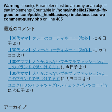
Warning
: count(): Parameter must be an array or an object
that implements Countable in
/home/inthelife178/and-life-
goes-on.com/public_html/basic/wp-includes/class-wp-
comment-query.php
on line
405
最近のコメント
【30代ママ】グレーのコーディネート【秋冬】
に
今日
子
より
【30代ママ】グレーのコーディネート【秋冬】
に
カヨ
ココ
より
【30代ママ】人とかぶらないプチプラファッションは、
このブランドで見つけてます
に
今日子
より
【30代ママ】人とかぶらないプチプラファッションは、
このブランドで見つけてます
に
カヨココ
より
ユニクロＵのＴシャツ＋グレンチェックパンツコーデ☆
に
今日子
より
アーカイブ