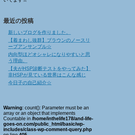
最近の投稿
新しいブログを作りました。
【着まわし抜群】ブラウンのノースリ
ーブアンサンブル☆
内向型ほどオシャレになりやすいと思
う理由。
【夫がHSP診断テストをやってみた】
非HSPが見ている世界はこんな感じ
今日子の自己紹介☆
Warning
: count(): Parameter must be an
array or an object that implements
Countable in
/home/inthelife178/and-life-
goes-on.com/public_html/basic/wp-
includes/class-wp-comment-query.php
on line
405