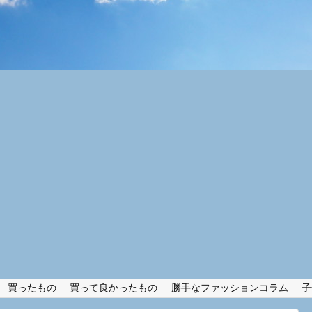
買ったもの
買って良かったもの
勝手なファッションコラム
子