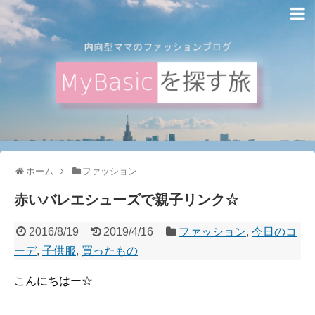
ホーム
ファッション
赤いバレエシューズで親子リンク☆
2016/8/19
2019/4/16
ファッション
,
今日のコ
ーデ
,
子供服
,
買ったもの
こんにちはー☆