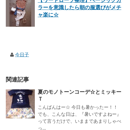
【ワードローブ整理】ベーシックカ
ラーを意識したら朝の服選びがメチ
ャ楽に☆
今日子
関連記事
夏のモノトーンコーデ☆とミッキー
Ｔ
こんばんはー☆ 今日も暑かったー！！
でも、こんな日は、『暑いですよねー』
って言うだけで、いままであまりしゃべ
っ...