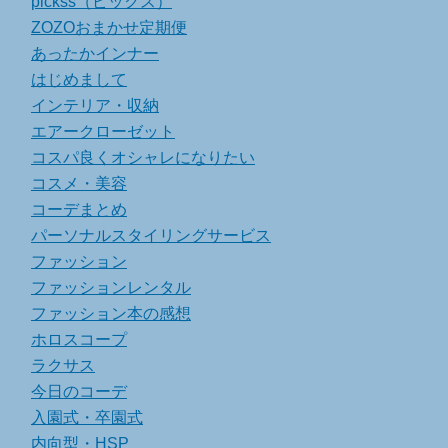
pickss（ピックス）
ZOZOおまかせ定期便
あったかインナー
はじめまして
インテリア・収納
エアークローゼット
コスパ良くオシャレになりたい
コスメ・美容
コーデまとめ
パーソナルスタイリングサービス
ファッション
ファッションレンタル
ファッション本の感想
ホロスコープ
ラクサス
今日のコーデ
入園式・卒園式
内向型・HSP