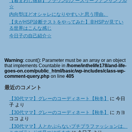
【着まわし抜群】ブラウンのノースリーブアンサンブル
☆
内向型ほどオシャレになりやすいと思う理由。
【夫がHSP診断テストをやってみた】非HSPが見てい
る世界はこんな感じ
今日子の自己紹介☆
Warning
: count(): Parameter must be an array or an object
that implements Countable in
/home/inthelife178/and-life-
goes-on.com/public_html/basic/wp-includes/class-wp-
comment-query.php
on line
405
最近のコメント
【30代ママ】グレーのコーディネート【秋冬】
に
今日
子
より
【30代ママ】グレーのコーディネート【秋冬】
に
カヨ
ココ
より
【30代ママ】人とかぶらないプチプラファッションは、