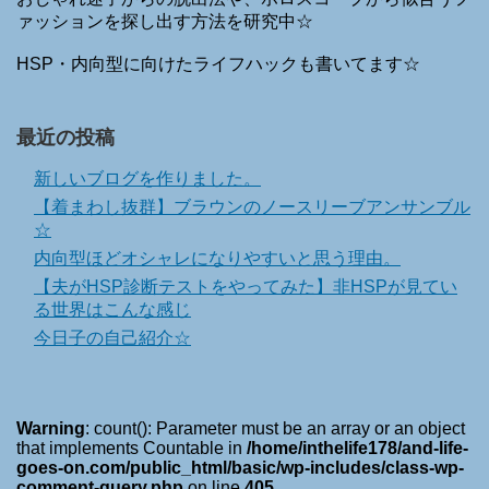
ァッションを探し出す方法を研究中☆
HSP・内向型に向けたライフハックも書いてます☆
最近の投稿
新しいブログを作りました。
【着まわし抜群】ブラウンのノースリーブアンサンブル
☆
内向型ほどオシャレになりやすいと思う理由。
【夫がHSP診断テストをやってみた】非HSPが見てい
る世界はこんな感じ
今日子の自己紹介☆
Warning
: count(): Parameter must be an array or an object
that implements Countable in
/home/inthelife178/and-life-
goes-on.com/public_html/basic/wp-includes/class-wp-
comment-query.php
on line
405