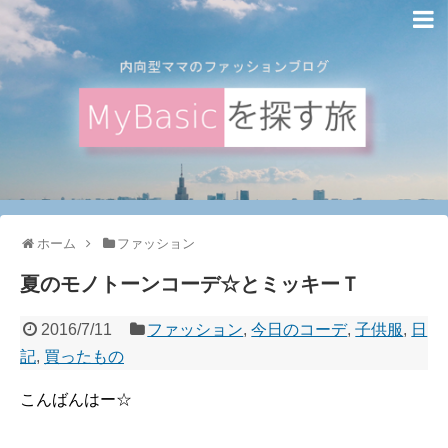
ホーム
ファッション
夏のモノトーンコーデ☆とミッキーＴ
2016/7/11
ファッション
,
今日のコーデ
,
子供服
,
日
記
,
買ったもの
こんばんはー☆