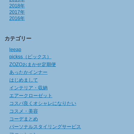
2018年
2017年
2016年
カテゴリー
leeap
pickss（ピックス）
ZOZOおまかせ定期便
あったかインナー
はじめまして
インテリア・収納
エアークローゼット
コスパ良くオシャレになりたい
コスメ・美容
コーデまとめ
パーソナルスタイリングサービス